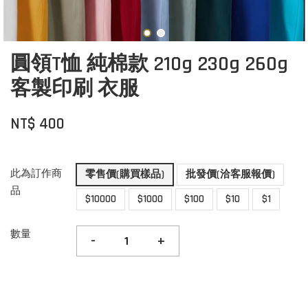
圓領T恤 純棉款 210g 230g 260g
客製印刷 衣服
NT$ 400
此為訂作商
零售價(購買樣品)
批發價(洽客服報價)
品
$10000
$1000
$100
$10
$1
數量
-
+