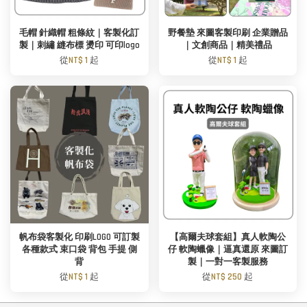
毛帽 針織帽 粗條紋｜客製化訂
野餐墊 來圖客製印刷 企業贈品
製｜刺繡 縫布標 燙印 可印logo
｜文創商品｜精美禮品
從
NT$ 1
起
從
NT$ 1
起
帆布袋客製化 印刷LOGO 可訂製
【高爾夫球套組】真人軟陶公
各種款式 束口袋 背包 手提 側
仔 軟陶蠟像｜逼真還原 來圖訂
背
製｜一對一客製服務
從
NT$ 1
起
從
NT$ 250
起