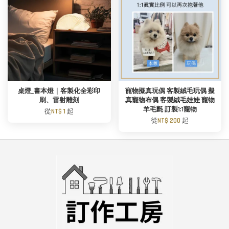
桌燈_書本燈｜客製化全彩印
寵物擬真玩偶 客製絨毛玩偶 擬
刷、雷射雕刻
真寵物布偶 客製絨毛娃娃 寵物
羊毛氈 訂製1:1寵物
從
NT$ 1
起
從
NT$ 200
起