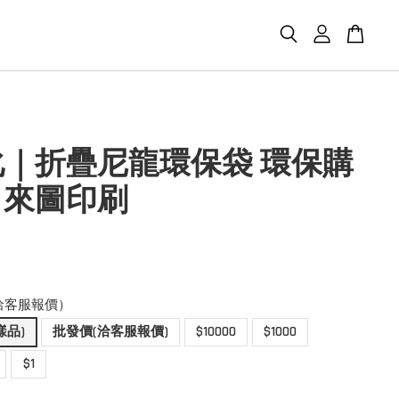
｜折疊尼龍環保袋 環保購
｜來圖印刷
洽客服報價）
樣品)
批發價(洽客服報價)
$10000
$1000
$1