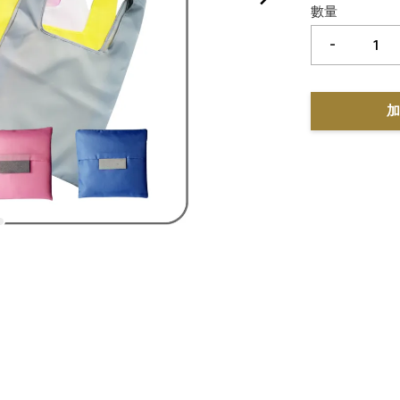
數量
-
加