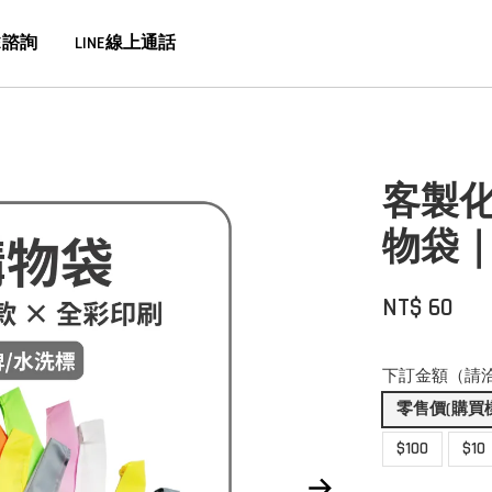
E諮詢
LINE線上通話
客製化
物袋
NT$ 60
下訂金額（請
零售價(購買
$100
$10