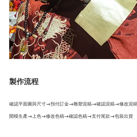
製作流程
確認平面圖與尺寸
→
預付訂金
→
雕塑泥稿
→
確認泥稿
→
修改泥
開模生產
→
上色
→
修改色稿
→
確認色稿
→
支付尾款
→
包裝出貨