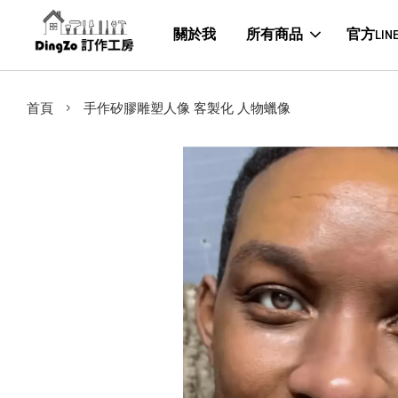
關於我
所有商品
官方LIN
›
首頁
手作矽膠雕塑人像 客製化 人物蠟像