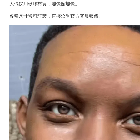
人偶採用矽膠材質，蠟像館蠟像。
各種尺寸皆可訂製，直接洽詢官方客服報價。