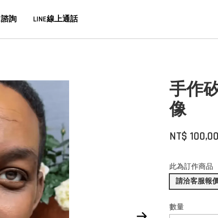
E諮詢
LINE線上通話
手作矽
像
NT$ 100,0
此為訂作商品
請洽客服報
數量