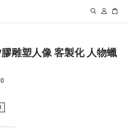
膠雕塑人像 客製化 人物蠟
00
價