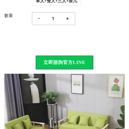
單人+雙人+三人+茶几
數量
-
+
立即諮詢官方LINE