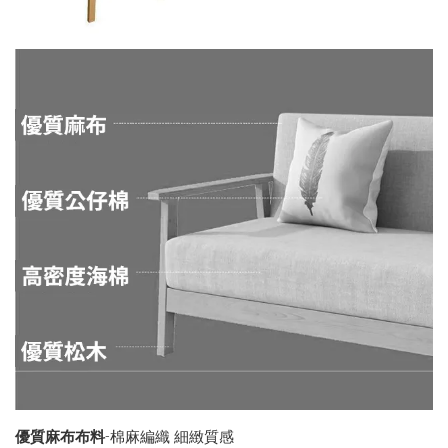
優質麻布布料
-棉麻編織 細緻質感