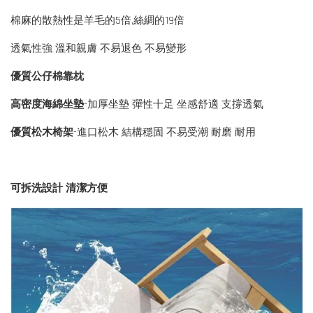
棉麻的散熱性是羊毛的5倍,絲綢的19倍
透氣性強 溫和親膚 不易退色 不易變形
優質公仔棉靠枕
高密度海綿坐墊
-加厚坐墊 彈性十足 坐感舒適 支撐透氣
優質松木椅架
-進口松木 結構穩固 不易受潮 耐磨 耐用
可拆洗設計 清潔方便