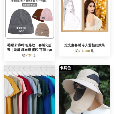
毛帽 針織帽 粗條紋｜客製化訂
燈光畫客製 令人驚豔的效果
製｜刺繡 縫布標 燙印 可印logo
從
NT$ 300
起
從
NT$ 1
起