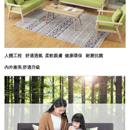
人體工程 舒適透氣 柔軟親膚 健康環保 耐磨抗菌
內外兼美,舒適升級