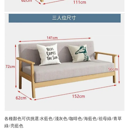
各種顏色可供挑選:水藍色/淺灰色/咖啡色/海藍色/祖母綠/青草
綠/亮藍色