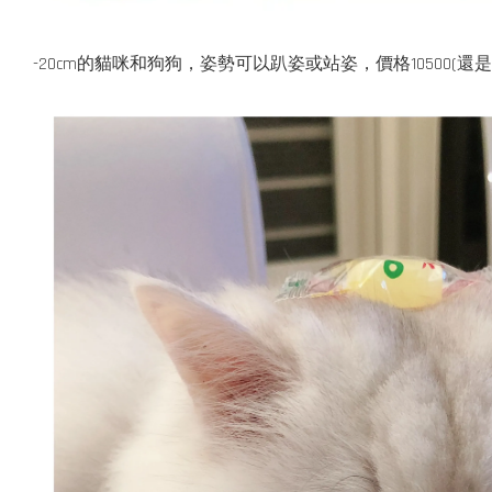
-20cm的貓咪和狗狗，姿勢可以趴姿或站姿，
價格
10500(