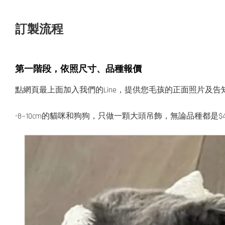
訂製流程
第一階段，
依照尺寸、品種報價
點網頁最上面加入我們的Line
，提供您毛孩的正面照片及告
-8~10cm的貓咪和狗狗，只做一顆大頭吊飾，
無論品種都是$4