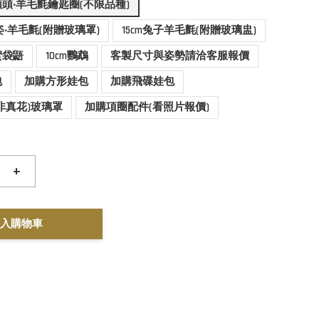
顆頭‧羊毛氈鑰匙圈(不限品種)
坐姿‧羊毛氈(附贈玻璃罩)
15cm兔子羊毛氈(附贈玻璃盅)
蜜袋鼯
10cm鸚鵡
客製尺寸與姿勢請洽客服報價
包
加購方形娃包
加購飛碟娃包
非真花)玻璃罩
加購項圈配件(看照片報價)
+
入購物車