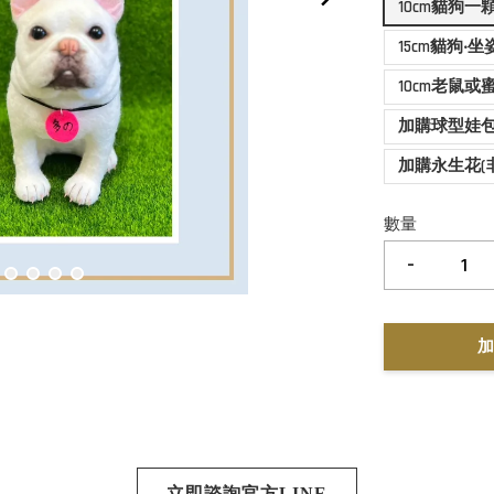
10cm貓狗一
15cm貓狗‧
10cm老鼠或
加購球型娃
加購永生花(
數量
-
加
立即諮詢官方LINE