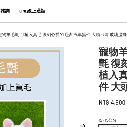
E諮詢
LINE線上通話
寵物羊毛氈 可植入真毛 復刻心愛的毛孩 汽車擺件 大頭吊飾 玻璃盅
寵物羊
氈 復
植入真
件 大
NT$ 4,800
12~15公分