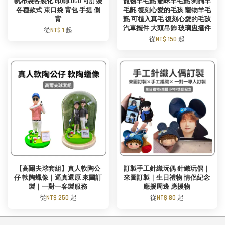
帆布袋客製化 印刷LOGO 可訂製
寵物羊毛氈 貓咪羊毛氈 狗狗羊
各種款式 束口袋 背包 手提 側
毛氈 復刻心愛的毛孩 寵物羊毛
背
氈 可植入真毛 復刻心愛的毛孩
汽車擺件 大頭吊飾 玻璃盅擺件
從
NT$ 1
起
從
NT$ 150
起
【高爾夫球套組】真人軟陶公
訂製手工針織玩偶 針織玩偶｜
仔 軟陶蠟像｜逼真還原 來圖訂
來圖訂製｜生日禮物 情侶紀念
製｜一對一客製服務
應援周邊 應援物
從
NT$ 250
起
從
NT$ 80
起