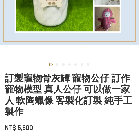
訂製寵物骨灰罈 寵物公仔 訂作
寵物模型 真人公仔 可以做一家
人 軟陶蠟像 客製化訂製 純手工
製作
NT$ 5,600