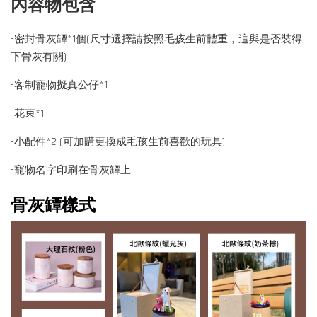
內容物包含
-密封骨灰罈*1個(尺寸選擇請按照毛孩生前體重，這與是否裝得
下骨灰有關)
-客制寵物擬真公仔*1
-花束*1
-小配件*2 (可加購更換成毛孩生前喜歡的玩具)
-寵物名字印刷在骨灰罈上
骨灰罈樣式