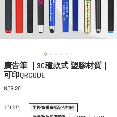
廣告筆 ｜30種款式 塑膠材質｜
可印QRCODE
NT$ 30
下訂金額
零售價(購買樣品洽客服)