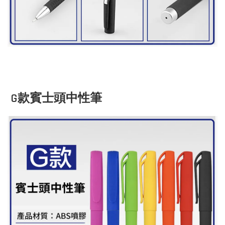
G款賓士頭中性筆