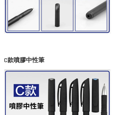
C款噴膠中性筆