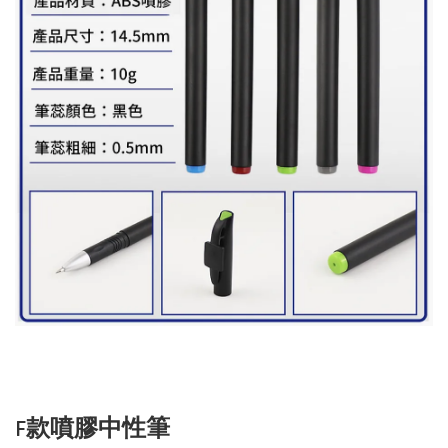
F款噴膠中性筆