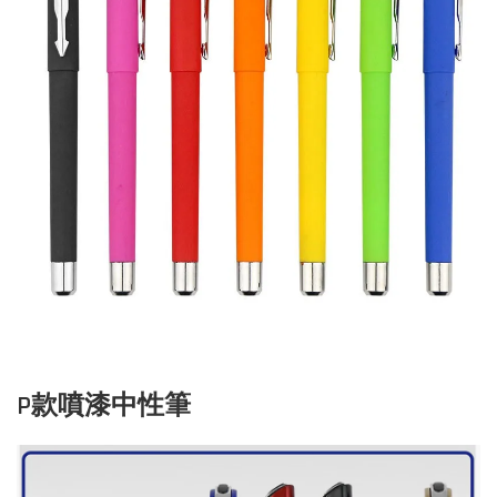
P款噴漆中性筆