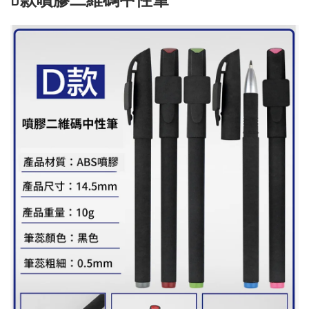
D款噴膠二維碼中性筆