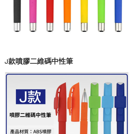
J款噴膠二維碼中性筆