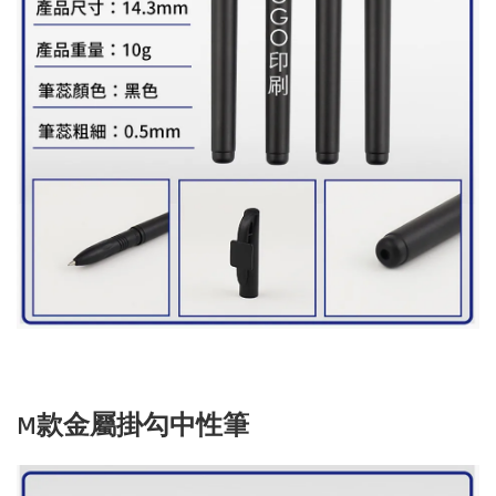
M款金屬掛勾中性筆