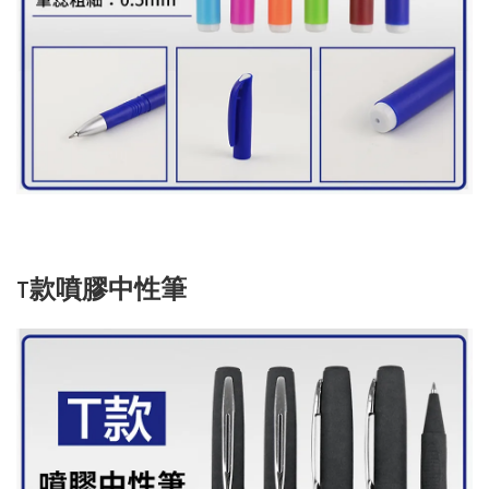
T款噴膠中性筆