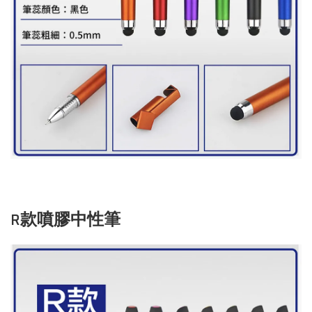
R款噴膠中性筆