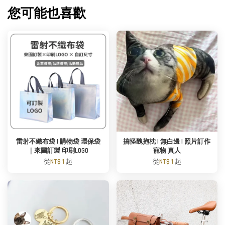
您可能也喜歡
雷射不織布袋 | 購物袋 環保袋
搞怪醜抱枕 | 無白邊 | 照片訂作
｜來圖訂製 印刷LOGO
寵物 真人
從
NT$ 1
起
從
NT$ 1
起