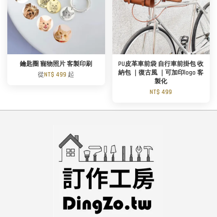
鑰匙圈 寵物照片 客製印刷
PU皮革車前袋 自行車前掛包 收
納包 ｜復古風 ｜可加印logo 客
從
NT$ 499
起
製化
NT$ 499