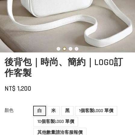
後背包｜時尚、簡約｜LOGO訂
作客製
NT$ 1,200
顏色
白
米
黑
1個客製LOGO 單價
10個客製LOGO 單價
其他數量請洽客服報價