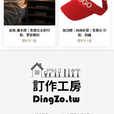
桌燈_書本燈｜客製化全彩印
無頂帽｜純棉材質｜客製化 印
刷、雷射雕刻
刷、刺繡
從
NT$ 1
起
從
NT$ 1
起