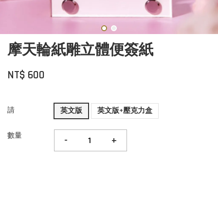
摩天輪紙雕立體便簽紙
NT$ 600
請
英文版
英文版+壓克力盒
數量
-
+