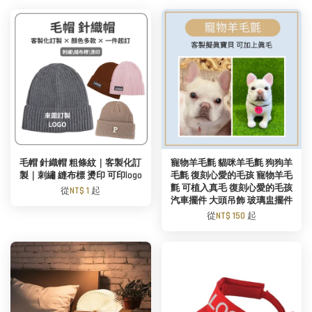
毛帽 針織帽 粗條紋｜客製化訂
寵物羊毛氈 貓咪羊毛氈 狗狗羊
製｜刺繡 縫布標 燙印 可印logo
毛氈 復刻心愛的毛孩 寵物羊毛
氈 可植入真毛 復刻心愛的毛孩
從
NT$ 1
起
汽車擺件 大頭吊飾 玻璃盅擺件
從
NT$ 150
起