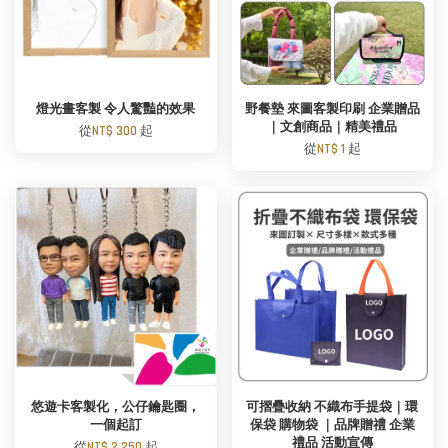
燈光畫客製 令人驚豔的效果
野餐墊 來圖客製印刷 企業贈品
｜文創商品｜精美禮品
從
NT$ 300
起
從
NT$ 1
起
悠遊卡客製化，公仔鑰匙圈，
可摺疊收納 不織布手提袋｜環
一個起訂
保袋 購物袋 ｜品牌贈禮 企業
禮品 活動宣傳
從
NT$ 2,250
起