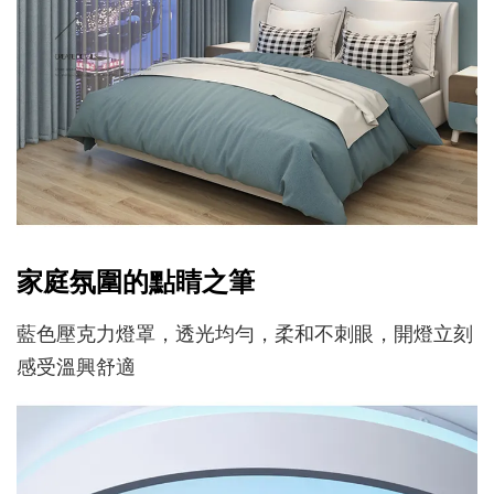
家庭氛圍的點睛之筆
藍色壓克力燈罩，透光均勻，柔和不刺眼，開燈立刻
感受溫興舒適