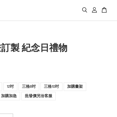
訂製 紀念日禮物
12吋
三格8吋
三格10吋
加購畫架
加購加急
批發價另洽客服