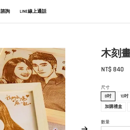
E諮詢
LINE線上通話
木刻畫
NT$ 840
尺寸
8吋
10吋
加購禮盒
數量