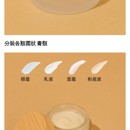
分裝各類霜狀 膏類