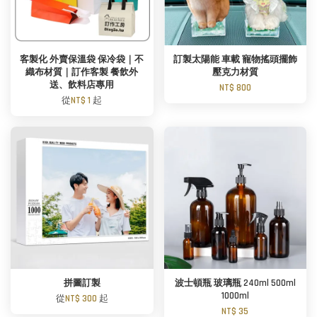
客製化 外賣保溫袋 保冷袋｜不
訂製太陽能 車載 寵物搖頭擺飾
織布材質｜訂作客製 餐飲外
壓克力材質
送、飲料店專用
NT$ 800
從
NT$ 1
起
拼圖訂製
波士頓瓶 玻璃瓶 240ml 500ml
1000ml
從
NT$ 300
起
NT$ 35