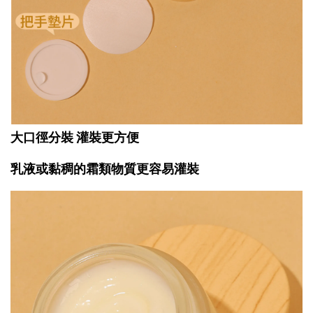
大口徑分裝 灌裝更方便
乳液或黏稠的霜類物質更容易灌裝