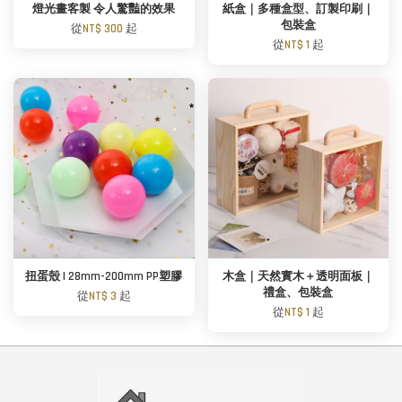
燈光畫客製 令人驚豔的效果
紙盒｜多種盒型、訂製印刷｜
包裝盒
從
NT$ 300
起
從
NT$ 1
起
扭蛋殼 | 28mm-200mm PP塑膠
木盒｜天然實木＋透明面板｜
禮盒、包裝盒
從
NT$ 3
起
從
NT$ 1
起