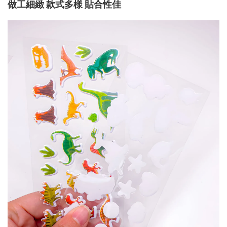
做工細緻 款式多樣 貼合性佳