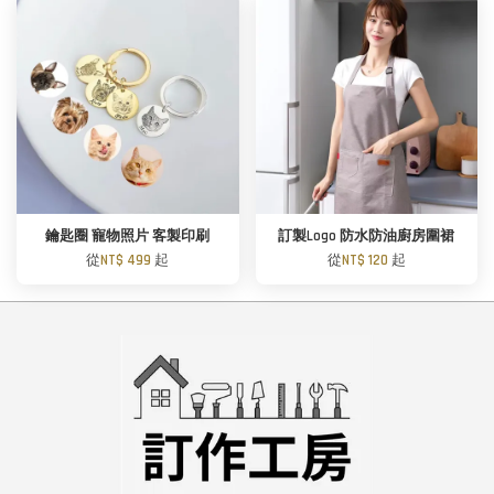
鑰匙圈 寵物照片 客製印刷
訂製Logo 防水防油廚房圍裙
從
NT$ 499
起
從
NT$ 120
起