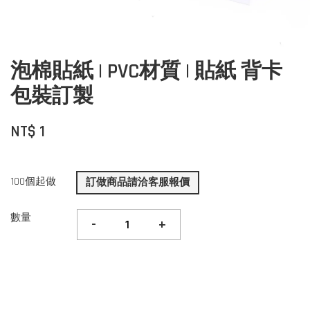
泡棉貼紙 | PVC材質 | 貼紙 背卡
包裝訂製
NT$ 1
100個起做
訂做商品請洽客服報價
數量
-
+