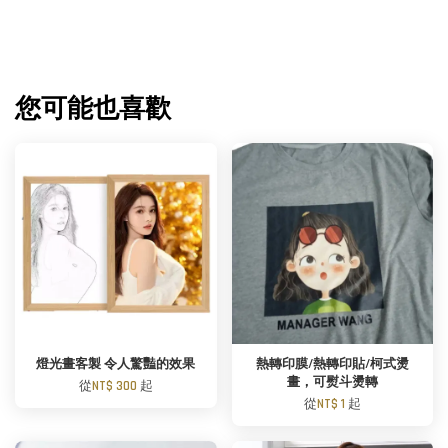
您可能也喜歡
燈光畫客製 令人驚豔的效果
熱轉印膜/熱轉印貼/柯式燙
畫，可熨斗燙轉
從
NT$ 300
起
從
NT$ 1
起