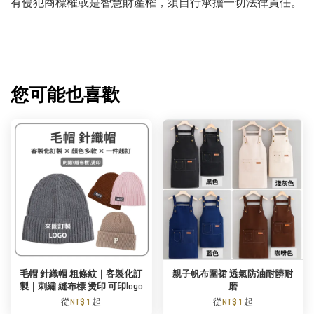
有侵犯商標權或是智慧財產權，須自行承擔一切法律責任。
您可能也喜歡
毛帽 針織帽 粗條紋｜客製化訂
親子帆布圍裙 透氣防油耐髒耐
製｜刺繡 縫布標 燙印 可印logo
磨
從
NT$ 1
起
從
NT$ 1
起