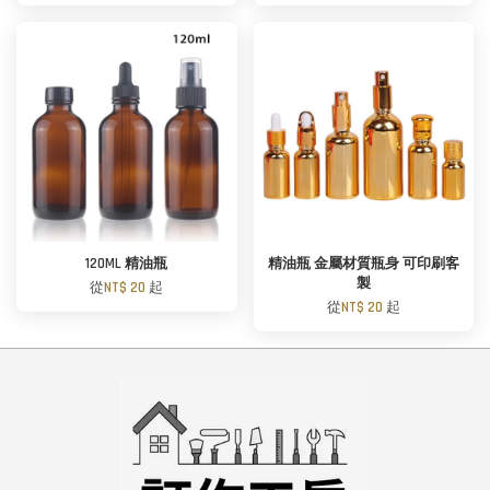
120ML 精油瓶
精油瓶 金屬材質瓶身 可印刷客
製
從
NT$ 20
起
從
NT$ 20
起