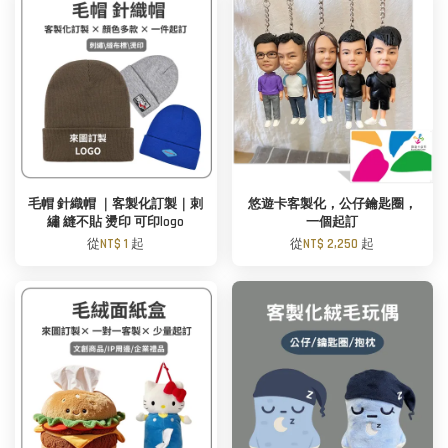
毛帽 針織帽 ｜客製化訂製｜刺
悠遊卡客製化，公仔鑰匙圈，
繡 縫不貼 燙印 可印logo
一個起訂
從
NT$ 1
起
從
NT$ 2,250
起