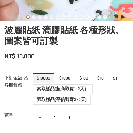
波麗貼紙 滴膠貼紙 各種形狀、
圖案皆可訂製
NT$ 10,000
下訂金額(洽
$10000
$1000
$100
$10
$1
客服報價)
索取樣品(超商取貨1~2天）
索取樣品(平信郵寄3~5天)
數量
-
+