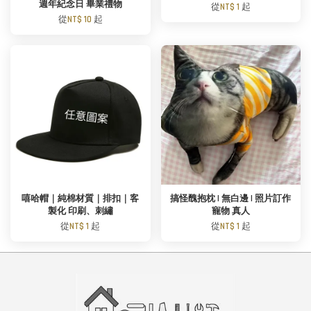
週年紀念日 畢業禮物
從
NT$ 1
起
從
NT$ 10
起
嘻哈帽｜純棉材質｜排扣｜客
搞怪醜抱枕 | 無白邊 | 照片訂作
製化 印刷、刺繡
寵物 真人
從
NT$ 1
起
從
NT$ 1
起