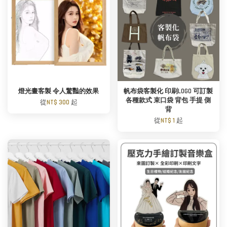
燈光畫客製 令人驚豔的效果
帆布袋客製化 印刷LOGO 可訂製
各種款式 束口袋 背包 手提 側
從
NT$ 300
起
背
從
NT$ 1
起