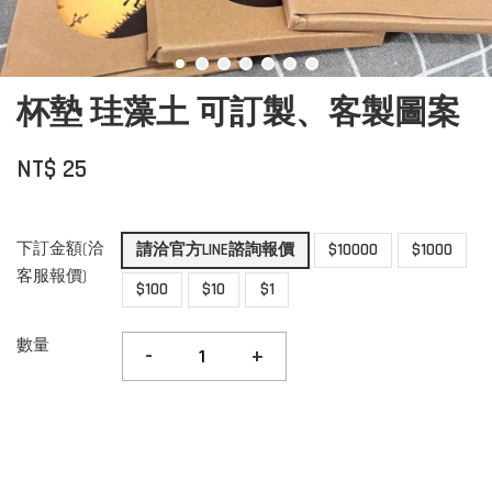
杯墊 珪藻土 可訂製、客製圖案
NT$ 25
下訂金額(洽
請洽官方LINE諮詢報價
$10000
$1000
客服報價)
$100
$10
$1
數量
-
+