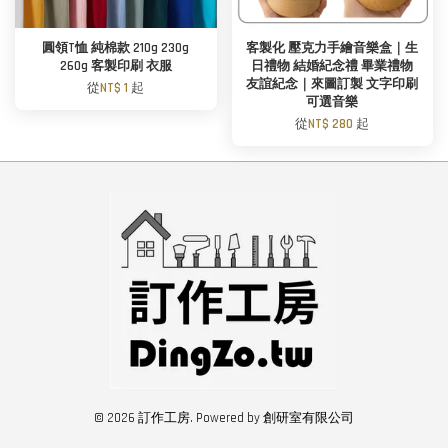
圓領T恤 純棉款 210g 230g
客製化 壓克力手繪音樂盒｜生
260g 客製印刷 衣服
日禮物 結婚紀念禮 畢業禮物
友誼紀念｜來圖訂製 文字印刷
從
NT$ 1
起
可選音樂
從
NT$ 280
起
© 2026 訂作工房. Powered by 創研室有限公司