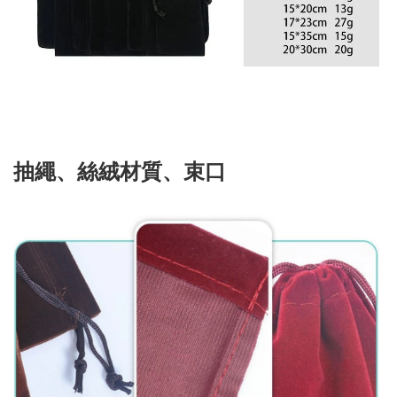
抽繩、絲絨材質、束口