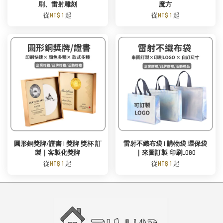
刷、雷射雕刻
魔方
從
NT$ 1
起
從
NT$ 1
起
圓形銅獎牌/證書 | 獎牌 獎杯 訂
雷射不織布袋 | 購物袋 環保袋
製｜客製化獎牌
｜來圖訂製 印刷LOGO
從
NT$ 1
起
從
NT$ 1
起