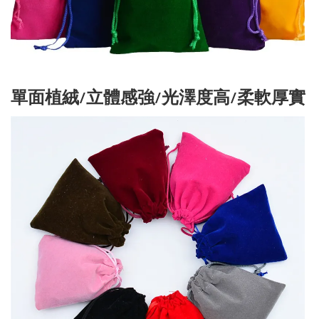
單面植絨/立體感強/光澤度高/柔軟厚實