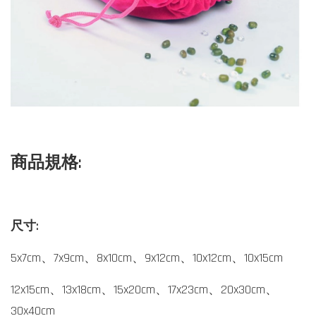
商品規格:
尺寸:
5x7cm、7x9cm、8x10cm、9x12cm、10x12cm、10x15cm
12x15cm、13x18cm、15x20cm、17x23cm、20x30cm、
30x40cm