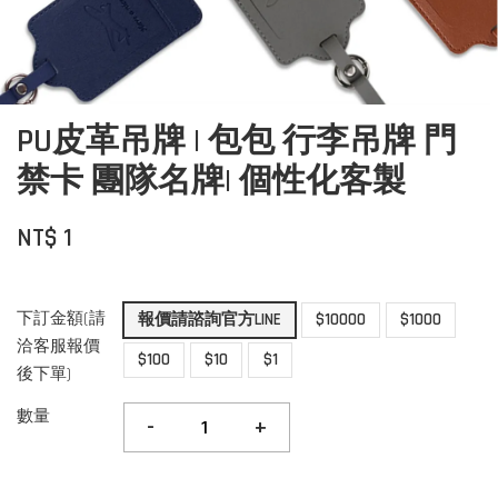
PU皮革吊牌 | 包包 行李吊牌 門
禁卡 團隊名牌| 個性化客製
NT$ 1
下訂金額(請
報價請諮詢官方LINE
$10000
$1000
洽客服報價
$100
$10
$1
後下單)
數量
-
+