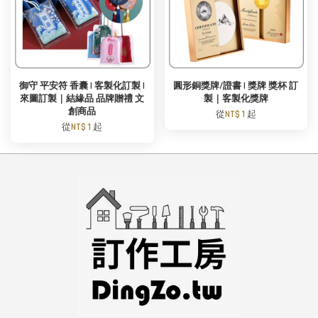
御守 平安符 香囊 | 客製化訂製 |
圓形銅獎牌/證書 | 獎牌 獎杯 訂
來圖訂製｜結緣品 品牌贈禮 文
製｜客製化獎牌
創商品
從
NT$ 1
起
從
NT$ 1
起