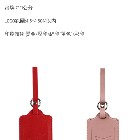
吊牌:7*11公分
LOGO範圍:4.5*4.5CM以內
印刷技術:燙金/壓印/絲印(單色)/彩印