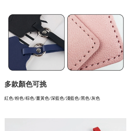
多款顏色可挑
紅色/粉色/棕色/薑黃色/深藍色/淺藍色/黑色/灰色