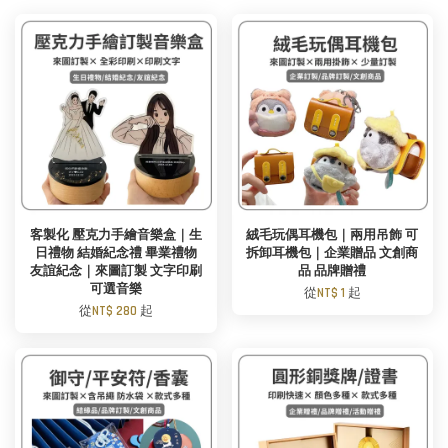
客製化 壓克力手繪音樂盒｜生
絨毛玩偶耳機包｜兩用吊飾 可
日禮物 結婚紀念禮 畢業禮物
拆卸耳機包｜企業贈品 文創商
友誼紀念｜來圖訂製 文字印刷
品 品牌贈禮
可選音樂
從
NT$ 1
起
從
NT$ 280
起