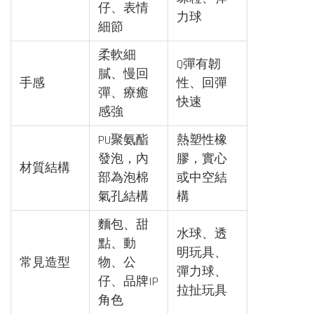
仔、表情
力球
細節
柔軟細
Q彈有韌
膩、慢回
手感
性、回彈
彈、療癒
快速
感強
PU聚氨酯
熱塑性橡
發泡，內
膠，實心
材質結構
部為泡棉
或中空結
氣孔結構
構
麵包、甜
水球、透
點、動
明玩具、
常見造型
物、公
彈力球、
仔、品牌IP
拉扯玩具
角色