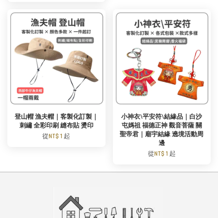
登山帽 漁夫帽｜客製化訂製｜
小神衣\平安符\結緣品｜白沙
刺繡 全彩印刷 縫布貼 燙印
屯媽祖 福德正神 觀音菩薩 關
聖帝君｜廟宇結緣 遶境活動周
從
NT$ 1
起
邊
從
NT$ 1
起