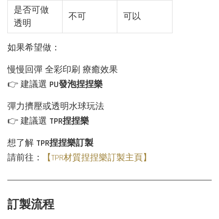
是否可做
不可
可以
透明
如果希望做：
慢慢回彈 全彩印刷 療癒效果
👉 建議選
PU發泡捏捏樂
彈力擠壓或透明水球玩法
👉 建議選
TPR捏捏樂
想了解
TPR捏捏樂
訂製
請前往：
【TPR材質捏捏樂訂製主頁】
訂製流程