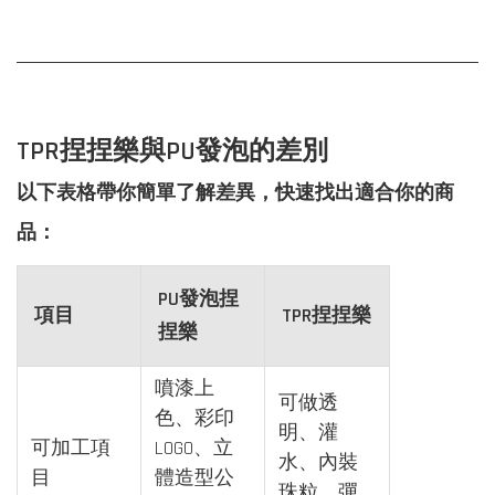
TPR捏捏樂與PU發泡的差別
以下表格帶你簡單了解差異，快速找出適合你的商
品：
PU發泡捏
項目
TPR捏捏樂
捏樂
噴漆上
可做透
色、彩印
明、灌
可加工項
LOGO、立
水、內裝
目
體造型公
珠粒、彈