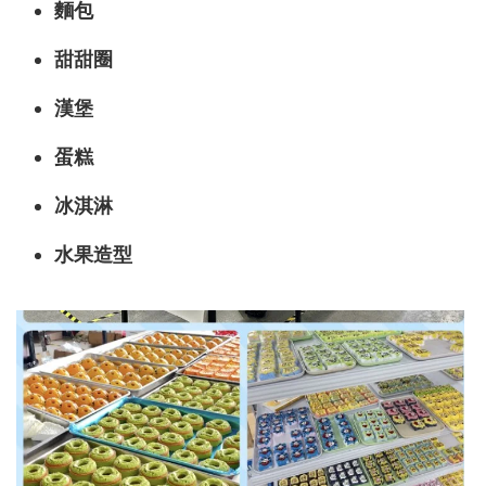
麵包
甜甜圈
漢堡
蛋糕
冰淇淋
水果造型