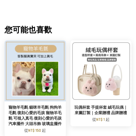
您可能也喜歡
寵物羊毛氈 貓咪羊毛氈 狗狗羊
玩偶杯套 手提杯套 絨毛玩偶｜
毛氈 復刻心愛的毛孩 寵物羊毛
來圖訂製｜企業贈禮 品牌贈禮
氈 可植入真毛 復刻心愛的毛孩
從
NT$ 1
起
汽車擺件 大頭吊飾 玻璃盅擺件
從
NT$ 150
起