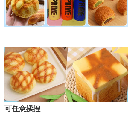
可任意揉捏