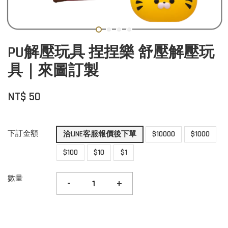
PU解壓玩具 捏捏樂 舒壓解壓玩
具｜來圖訂製
NT$ 50
下訂金額
洽LINE客服報價後下單
$10000
$1000
$100
$10
$1
數量
-
+