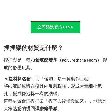
立即諮詢官方LINE
捏捏樂的材質是什麼？
捏捏樂是一種
PU聚氨酯發泡（Polyurethane Foam）
製
成的舒壓玩具。
PU是材料名稱
，而「發泡」是一種製作工藝：
將PU液態原料在模具內反應膨脹，形成大量細小氣
孔，變成像泡棉一樣的結構。
這種材質會讓捏捏樂「捏下去後慢慢回來」，也就是
大家熟悉的
慢回彈療癒手感
。