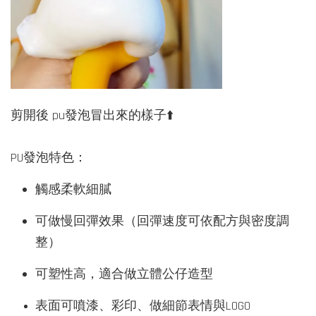
剪開後 pu發泡冒出來的樣子⬆️
PU發泡特色：
觸感柔軟細膩
可做慢回彈效果（回彈速度可依配方與密度調
整）
可塑性高，適合做立體公仔造型
表面可噴漆、彩印、做細節表情與LOGO