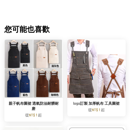
您可能也喜歡
親子帆布圍裙 透氣防油耐髒耐
logo訂製 加厚帆布 工具圍裙
磨
從
NT$ 1
起
從
NT$ 1
起