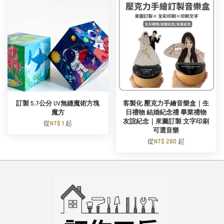
訂製 5.7公分 UV無縫魔術方塊
客製化 壓克力手繪音樂盒｜生
魔方
日禮物 結婚紀念禮 畢業禮物
友誼紀念｜來圖訂製 文字印刷
從
NT$ 1
起
可選音樂
從
NT$ 280
起