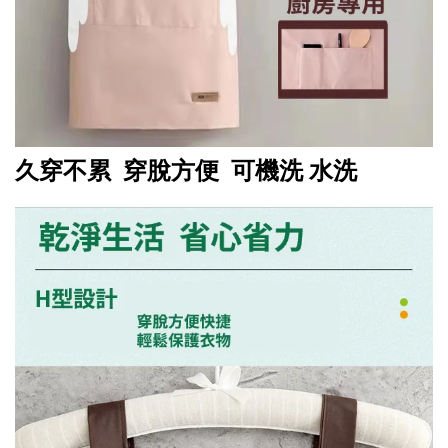
久穿不累 穿脫方便 可機洗 水洗