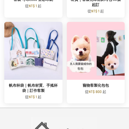
起訂
從
NT$ 1
起
從
NT$ 1
起
帆布杯袋｜帆布材質、手搖杯
寵物客製化包包
袋｜訂作客製
從
NT$ 800
起
從
NT$ 1
起