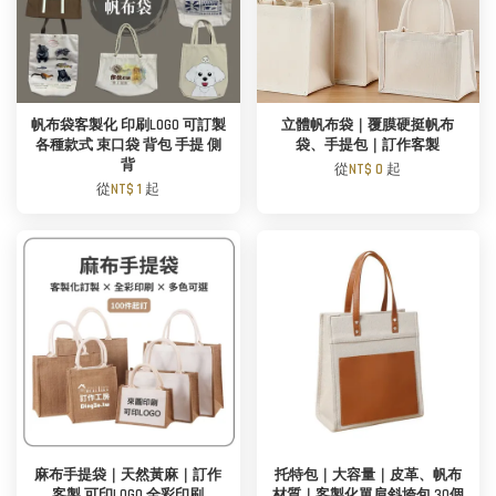
帆布袋客製化 印刷LOGO 可訂製
立體帆布袋｜覆膜硬挺帆布
各種款式 束口袋 背包 手提 側
袋、手提包｜訂作客製
背
從
NT$ 0
起
從
NT$ 1
起
麻布手提袋｜天然黃麻｜訂作
托特包｜大容量｜皮革、帆布
客製 可印LOGO 全彩印刷
材質｜客製化單肩斜垮包 30個