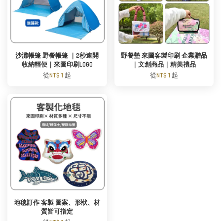
沙灘帳篷 野餐帳篷 ｜2秒速開
野餐墊 來圖客製印刷 企業贈品
收納輕便｜來圖印刷LOGO
｜文創商品｜精美禮品
從
NT$ 1
起
從
NT$ 1
起
地毯訂作 客製 圖案、形狀、材
質皆可指定