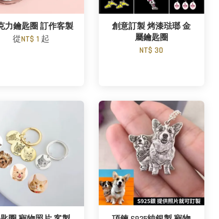
克力鑰匙圈 訂作客製
創意訂製 烤漆琺瑯 金
屬鑰匙圈
從
NT$ 1
起
NT$ 30