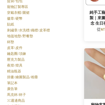
提袋/包包
寵物訂製專區
純手工
穿戴衣帽/圍裙
製｜來
徽章/硬幣
念 生日
貼紙
從
NT
刺繡章/水洗標/織標/皮革標
地毯地墊/野餐墊
杯墊
皮革\皮件
鑰匙圈/項鍊
壓克力製品
夜燈/燈具
精油瓶器
掛畫/繪圖製品/相冊
筆記本
廣告筆
馬克杯/杯子
3C週邊商品