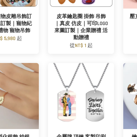
寵物皮雕吊飾訂
皮革鑰匙圈 掛飾 吊飾
壓
圖訂製｜寵物紀
｜真皮 仿皮｜可印LOGO
禮物 寵物吊飾
來圖訂製｜企業贈禮 活
動贈禮
$ 5,980
起
從
NT$ 1
起