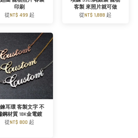
匙圈 寵物照片 客製
項鍊 S925純銀製 寵物
印刷
客製 來照片就可做
從
NT$ 499
起
從
NT$ 1,888
起
鍊耳環 客製文字 不
鏽鋼材質 18K金電鍍
從
NT$ 800
起