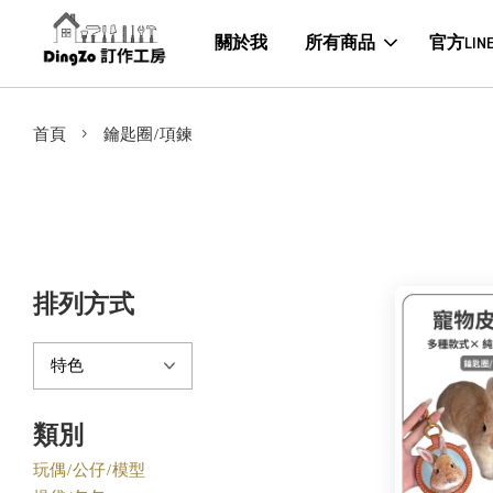
關於我
所有商品
官方LIN
›
首頁
鑰匙圈/項鍊
排列方式
類別
玩偶/公仔/模型