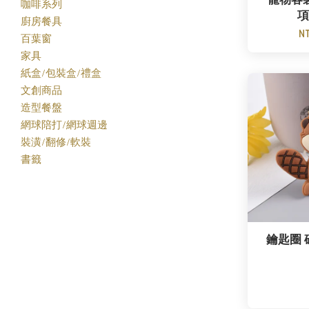
寵物客
咖啡系列
項
廚房餐具
N
百葉窗
家具
紙盒/包裝盒/禮盒
文創商品
造型餐盤
網球陪打/網球週邊
裝潢/翻修/軟裝
書籤
鑰匙圈 