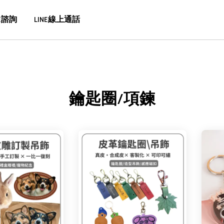
E諮詢
LINE線上通話
鑰匙圈/項鍊