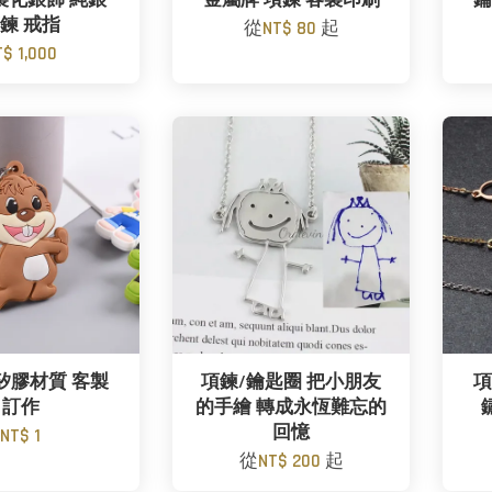
製化銀飾 純銀
金屬牌 項鍊 客製印刷
鑰
鍊 戒指
從
NT$ 80
起
T$ 1,000
矽膠材質 客製
項鍊/鑰匙圈 把小朋友
項
訂作
的手繪 轉成永恆難忘的
回憶
NT$ 1
從
NT$ 200
起