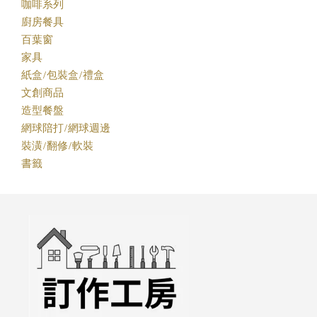
咖啡系列
廚房餐具
百葉窗
家具
紙盒/包裝盒/禮盒
文創商品
造型餐盤
網球陪打/網球週邊
裝潢/翻修/軟裝
書籤