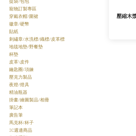
提袋/包包
寵物訂製專區
壓縮木漿
穿戴衣帽/圍裙
徽章/硬幣
貼紙
刺繡章/水洗標/織標/皮革標
地毯地墊/野餐墊
杯墊
皮革\皮件
鑰匙圈/項鍊
壓克力製品
夜燈/燈具
精油瓶器
掛畫/繪圖製品/相冊
筆記本
廣告筆
馬克杯/杯子
3C週邊商品