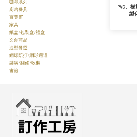
咖啡系列
PVC、
廚房餐具
製
百葉窗
家具
紙盒/包裝盒/禮盒
文創商品
造型餐盤
網球陪打/網球週邊
裝潢/翻修/軟裝
書籤