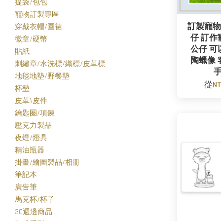
提袋/包包
寵物訂製專區
訂製寵物
穿戴衣帽/圍裙
仔 訂作
徽章/硬幣
公仔 可
貼紙
陶蠟像 
刺繡章/水洗標/織標/皮革標
地毯地墊/野餐墊
從
NT
杯墊
皮革\皮件
鑰匙圈/項鍊
壓克力製品
夜燈/燈具
精油瓶器
掛畫/繪圖製品/相冊
筆記本
廣告筆
馬克杯/杯子
3C週邊商品