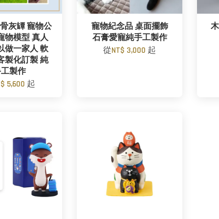
骨灰罈 寵物公
寵物紀念品 桌面擺飾
木
寵物模型 真人
石膏愛寵純手工製作
以做一家人 軟
從
NT$ 3,000
起
客製化訂製 純
手工製作
$ 5,600
起