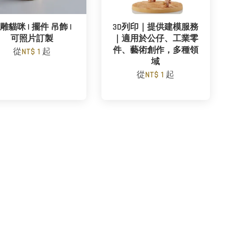
雕貓咪 | 擺件 吊飾 |
3D列印｜提供建模服務
可照片訂製
｜適用於公仔、工業零
件、藝術創作，多種領
從
NT$ 1
起
域
從
NT$ 1
起