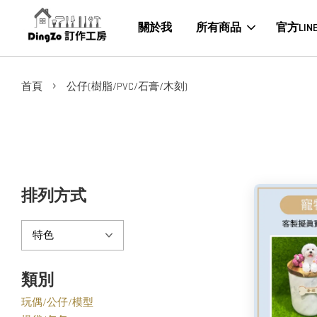
關於我
所有商品
官方LIN
›
首頁
公仔(樹脂/PVC/石膏/木刻)
排列方式
類別
玩偶/公仔/模型