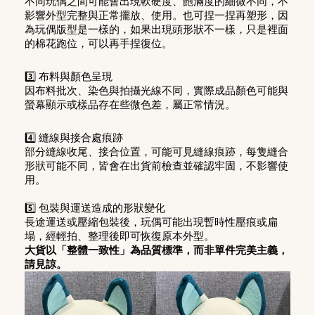
不同玩偶之間可能會出現軟硬度、飽滿度的細微不同，不
影響外型完整與正常擺放、使用。也可捏一捏再塑形，因
為玩偶版型是一樣的，如果出現頭形狀不一樣，只是裡面
的棉花跑位，可以再手捏復位。
3️⃣ 布料與顏色呈現
因布料批次、染色與拍攝光線不同，實際成品顏色可能與
螢幕顯示或樣品存在些微色差，屬正常情況。
4️⃣ 縫線與接合處痕跡
部分縫線收尾、接合位置，可能可見縫線痕跡，每隻縫合
形狀可能不同，皆會在出貨前檢查並確認牢固，不影響使
用。
5️⃣ 包裝與運送造成的形狀變化
長途運送或壓縮包裝後，玩偶可能出現暫時性壓痕或扁
塌，經輕拍、整理後即可恢復原本外型
。
大貨以「整體一致性」為品質標準，而非單件完美主義，
請見諒。