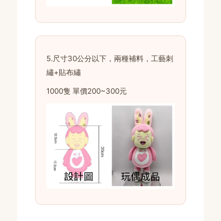
5.尺寸30公分以下，兩種補料，工藝刺
繡+貼布繡
1000隻 單價200~300元