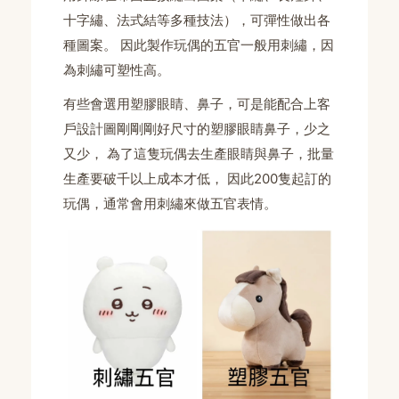
十字繡、法式結等多種技法），可彈性做出各
種圖案。 因此製作玩偶的五官一般用刺繡，因
為刺繡可塑性高。
有些會選用塑膠眼睛、鼻子，可是能配合上客
戶設計圖剛剛剛好尺寸的塑膠眼睛鼻子，少之
又少， 為了這隻玩偶去生產眼睛與鼻子，批量
生產要破千以上成本才低， 因此200隻起訂的
玩偶，通常會用刺繡來做五官表情。