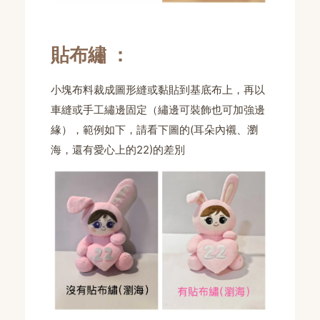
貼布繡 ：
小塊布料裁成圖形縫或黏貼到基底布上，再以
車縫或手工繡邊固定（繡邊可裝飾也可加強邊
緣），範例如下，請看下圖的(耳朵內襯、瀏
海，還有愛心上的22)的差別